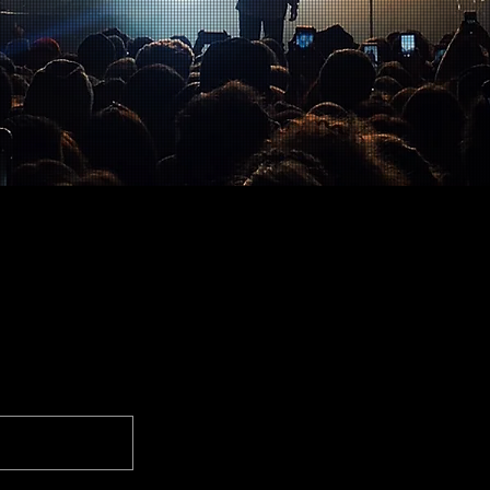
Carsten
 bleiben!
Hansmann
Musiker/Fotograf
CHB Projekt
+49 172 391 78 99
12559 Berlin
Facebook